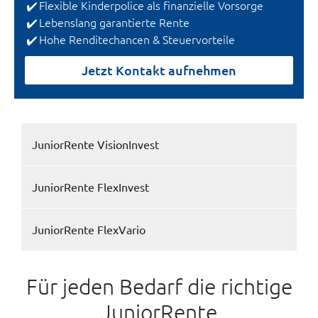
Flexible Kinderpolice als finanzielle Vorsorge
Lebenslang garantierte Rente
Hohe Renditechancen & Steuervorteile
Jetzt Kontakt aufnehmen
JuniorRente VisionInvest
JuniorRente FlexInvest
JuniorRente FlexVario
Für jeden Bedarf die richtige
JuniorRente