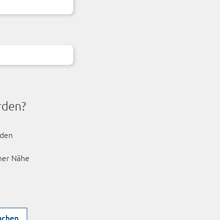
rden?
rden
iner Nähe