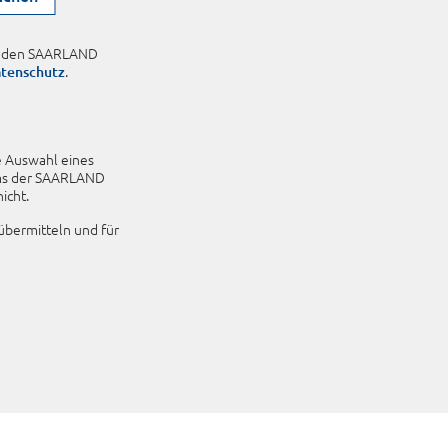
on den SAARLAND
.
tenschutz
e Auswahl eines
ums der SAARLAND
icht.
 übermitteln und für