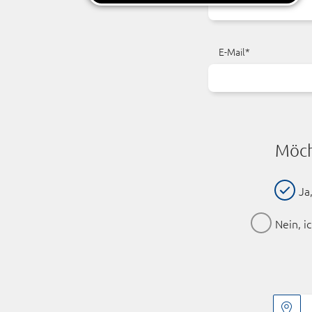
E-Mail*
Möch
Ja
Nein, i