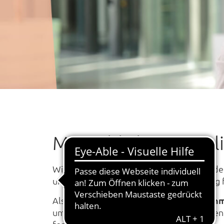
Menschlich. Persönli
Wir sind der
saarländische Versicherer,
de
unserer Region spricht und sich nachhaltig
Als
Teil des Konzerns Versicherungskam
umfangreichen Benefits des größten öffent