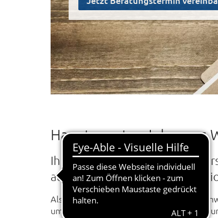
Jetzt Beratungstermin vereinb
Hauptagentur Johannes W
Ihr kompetenter Partner für Ve
aus Nonnweiler für unsere Regi
Als kompetente Ansprechpartner in
Nonnw
um das Thema Versicherungen, Vorsorge un