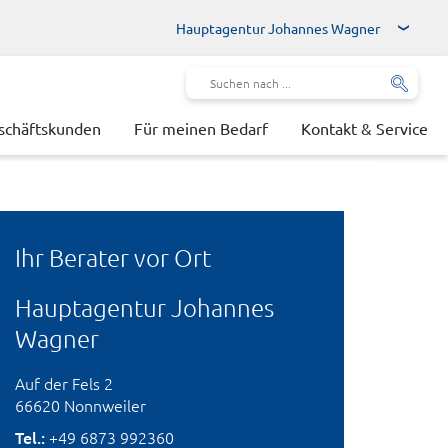
Hauptagentur Johannes Wagner
schäftskunden
Für meinen Bedarf
Kontakt & Service
Ihr Berater vor Ort
Hauptagentur Johannes
Wagner
Auf der Fels 2
66620 Nonnweiler
Hauptagentur Johannes Wagn
Tel.:
+49 6873 992360